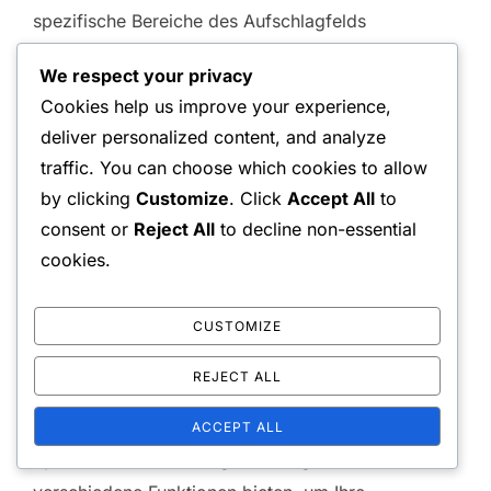
spezifische Bereiche des Aufschlagfelds
anvisieren. Dieser gezielte Ansatz kann die
We respect your privacy
Konsistenz während der Spiele verbessern.
Cookies help us improve your experience,
deliver personalized content, and analyze
Widerstandsbänder sind ein weiteres effektives
traffic. You can choose which cookies to allow
Trainingshilfsmittel, das hilft, Kraft und Flexibilität in
by clicking
Customize
. Click
Accept All
to
den Schulter- und Armmuskeln aufzubauen, die für
consent or
Reject All
to decline non-essential
kraftvolle Aufschläge entscheidend sind. Darüber
cookies.
hinaus kann die Verwendung einer Ballmaschine
wiederholte Übungsmöglichkeiten bieten, sodass
CUSTOMIZE
die Spieler ihre Technik verfeinern können, ohne
einen Partner zu benötigen.
REJECT ALL
Betrachten Sie Marken wie Tennis Tutor und
ACCEPT ALL
Spinshot für hochwertige Trainingshilfen, die