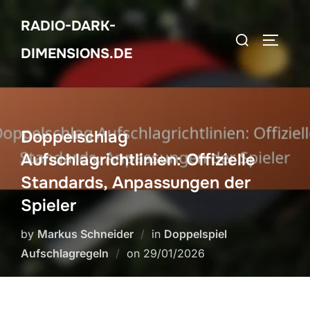
Skip
RADIO-DARK-
to
Search
TOGGLE
content
DIMENSIONS.DE
for:
Doppelschlag
Aufschlagrichtlinien: Offizielle
Standards, Anpassungen der
Spieler
by
Markus Schneider
in
Doppelspiel
Posted
Aufschlagregeln
on
29/01/2026
on