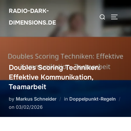
Skip
RADIO-DARK-
to
Search
TOGGLE
content
DIMENSIONS.DE
for:
Doubles Scoring Techniken:
Effektive Kommunikation,
Teamarbeit
by
Markus Schneider
in
Doppelpunkt-Regeln
Posted
on
03/02/2026
on