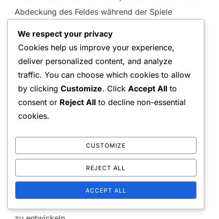
Abdeckung des Feldes während der Spiele
ermöglicht.
We respect your privacy
Cookies help us improve your experience,
Spielszenario-Übungen
deliver personalized content, and analyze
traffic. You can choose which cookies to allow
Spielszenario-Übungen simulieren die Bedingungen
by clicking
Customize
. Click
Accept All
to
eines Spiels, um die Kommunikation und
consent or
Reject All
to decline non-essential
Teamarbeit unter Druck zu verbessern. Eine
cookies.
effektive Simulation besteht darin, Punkte mit
spezifischen Zielen zu spielen, wie das Gewinnen
CUSTOMIZE
von Punkten nur durch Volleys oder das
REJECT ALL
Fokussieren auf Kommunikation während der
Ballwechsel. Dies ermutigt die Spieler, sich
ACCEPT ALL
aufeinander zu verlassen und Strategien in Echtzeit
zu entwickeln.