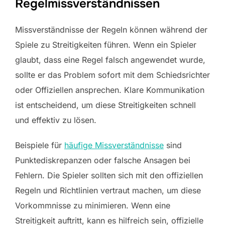
Regelmissverständnissen
Missverständnisse der Regeln können während der
Spiele zu Streitigkeiten führen. Wenn ein Spieler
glaubt, dass eine Regel falsch angewendet wurde,
sollte er das Problem sofort mit dem Schiedsrichter
oder Offiziellen ansprechen. Klare Kommunikation
ist entscheidend, um diese Streitigkeiten schnell
und effektiv zu lösen.
Beispiele für
häufige Missverständnisse
sind
Punktediskrepanzen oder falsche Ansagen bei
Fehlern. Die Spieler sollten sich mit den offiziellen
Regeln und Richtlinien vertraut machen, um diese
Vorkommnisse zu minimieren. Wenn eine
Streitigkeit auftritt, kann es hilfreich sein, offizielle