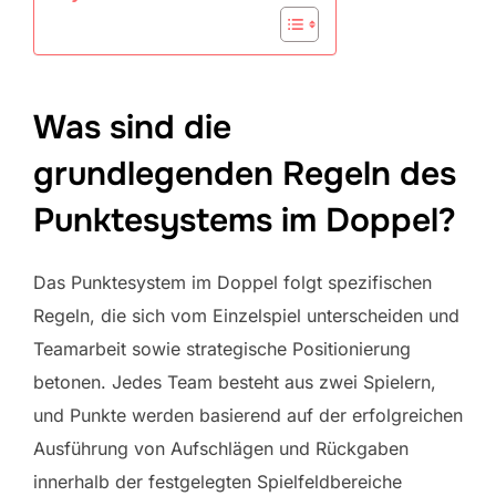
Was sind die
grundlegenden Regeln des
Punktesystems im Doppel?
Das Punktesystem im Doppel folgt spezifischen
Regeln, die sich vom Einzelspiel unterscheiden und
Teamarbeit sowie strategische Positionierung
betonen. Jedes Team besteht aus zwei Spielern,
und Punkte werden basierend auf der erfolgreichen
Ausführung von Aufschlägen und Rückgaben
innerhalb der festgelegten Spielfeldbereiche