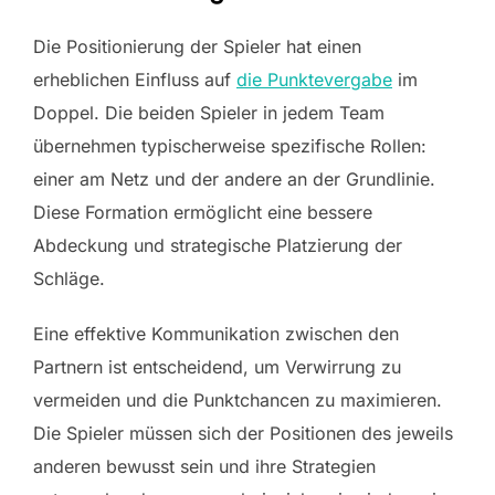
Die Positionierung der Spieler hat einen
erheblichen Einfluss auf
die Punktevergabe
im
Doppel. Die beiden Spieler in jedem Team
übernehmen typischerweise spezifische Rollen:
einer am Netz und der andere an der Grundlinie.
Diese Formation ermöglicht eine bessere
Abdeckung und strategische Platzierung der
Schläge.
Eine effektive Kommunikation zwischen den
Partnern ist entscheidend, um Verwirrung zu
vermeiden und die Punktchancen zu maximieren.
Die Spieler müssen sich der Positionen des jeweils
anderen bewusst sein und ihre Strategien