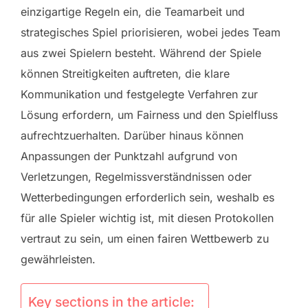
einzigartige Regeln ein, die Teamarbeit und
strategisches Spiel priorisieren, wobei jedes Team
aus zwei Spielern besteht. Während der Spiele
können Streitigkeiten auftreten, die klare
Kommunikation und festgelegte Verfahren zur
Lösung erfordern, um Fairness und den Spielfluss
aufrechtzuerhalten. Darüber hinaus können
Anpassungen der Punktzahl aufgrund von
Verletzungen, Regelmissverständnissen oder
Wetterbedingungen erforderlich sein, weshalb es
für alle Spieler wichtig ist, mit diesen Protokollen
vertraut zu sein, um einen fairen Wettbewerb zu
gewährleisten.
Key sections in the article: