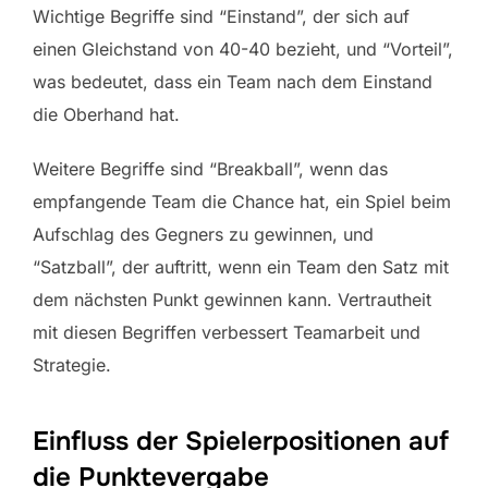
Wichtige Begriffe sind “Einstand”, der sich auf
einen Gleichstand von 40-40 bezieht, und “Vorteil”,
was bedeutet, dass ein Team nach dem Einstand
die Oberhand hat.
Weitere Begriffe sind “Breakball”, wenn das
empfangende Team die Chance hat, ein Spiel beim
Aufschlag des Gegners zu gewinnen, und
“Satzball”, der auftritt, wenn ein Team den Satz mit
dem nächsten Punkt gewinnen kann. Vertrautheit
mit diesen Begriffen verbessert Teamarbeit und
Strategie.
Einfluss der Spielerpositionen auf
die Punktevergabe