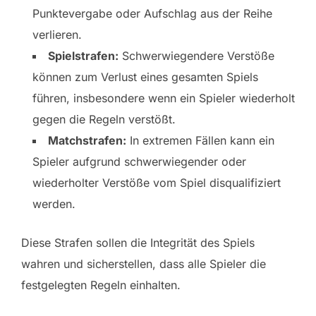
Punktevergabe oder Aufschlag aus der Reihe
verlieren.
Spielstrafen:
Schwerwiegendere Verstöße
können zum Verlust eines gesamten Spiels
führen, insbesondere wenn ein Spieler wiederholt
gegen die Regeln verstößt.
Matchstrafen:
In extremen Fällen kann ein
Spieler aufgrund schwerwiegender oder
wiederholter Verstöße vom Spiel disqualifiziert
werden.
Diese Strafen sollen die Integrität des Spiels
wahren und sicherstellen, dass alle Spieler die
festgelegten Regeln einhalten.