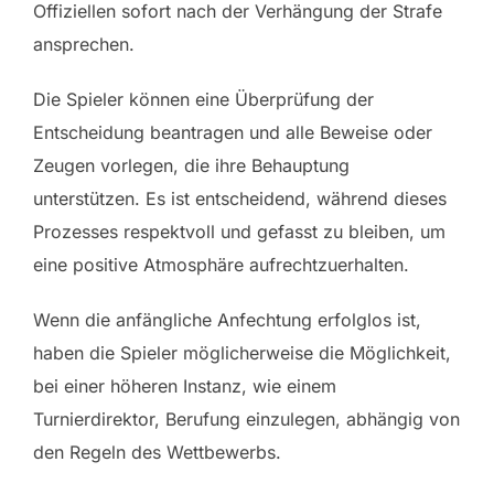
Offiziellen sofort nach der Verhängung der Strafe
ansprechen.
Die Spieler können eine Überprüfung der
Entscheidung beantragen und alle Beweise oder
Zeugen vorlegen, die ihre Behauptung
unterstützen. Es ist entscheidend, während dieses
Prozesses respektvoll und gefasst zu bleiben, um
eine positive Atmosphäre aufrechtzuerhalten.
Wenn die anfängliche Anfechtung erfolglos ist,
haben die Spieler möglicherweise die Möglichkeit,
bei einer höheren Instanz, wie einem
Turnierdirektor, Berufung einzulegen, abhängig von
den Regeln des Wettbewerbs.