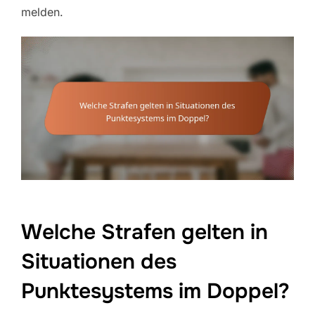
melden.
Welche Strafen gelten in
Situationen des
Punktesystems im Doppel?