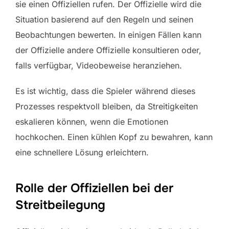
sie einen Offiziellen rufen. Der Offizielle wird die
Situation basierend auf den Regeln und seinen
Beobachtungen bewerten. In einigen Fällen kann
der Offizielle andere Offizielle konsultieren oder,
falls verfügbar, Videobeweise heranziehen.
Es ist wichtig, dass die Spieler während dieses
Prozesses respektvoll bleiben, da Streitigkeiten
eskalieren können, wenn die Emotionen
hochkochen. Einen kühlen Kopf zu bewahren, kann
eine schnellere Lösung erleichtern.
Rolle der Offiziellen bei der
Streitbeilegung