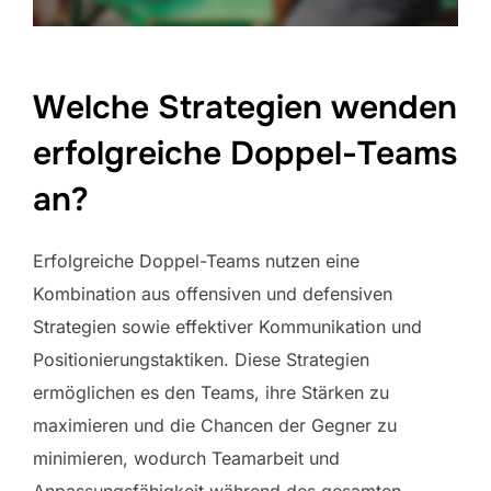
Welche Strategien wenden
erfolgreiche Doppel-Teams
an?
Erfolgreiche Doppel-Teams nutzen eine
Kombination aus offensiven und defensiven
Strategien sowie effektiver Kommunikation und
Positionierungstaktiken. Diese Strategien
ermöglichen es den Teams, ihre Stärken zu
maximieren und die Chancen der Gegner zu
minimieren, wodurch Teamarbeit und
Anpassungsfähigkeit während des gesamten