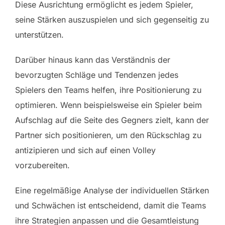
Diese Ausrichtung ermöglicht es jedem Spieler,
seine Stärken auszuspielen und sich gegenseitig zu
unterstützen.
Darüber hinaus kann das Verständnis der
bevorzugten Schläge und Tendenzen jedes
Spielers den Teams helfen, ihre Positionierung zu
optimieren. Wenn beispielsweise ein Spieler beim
Aufschlag auf die Seite des Gegners zielt, kann der
Partner sich positionieren, um den Rückschlag zu
antizipieren und sich auf einen Volley
vorzubereiten.
Eine regelmäßige Analyse der individuellen Stärken
und Schwächen ist entscheidend, damit die Teams
ihre Strategien anpassen und die Gesamtleistung