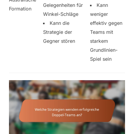
Gelegenheiten für
Kann
Formation
Winkel-Schläge
weniger
Kann die
effektiv gegen
Strategie der
Teams mit
Gegner stören
starkem
Grundlinien-
Spiel sein