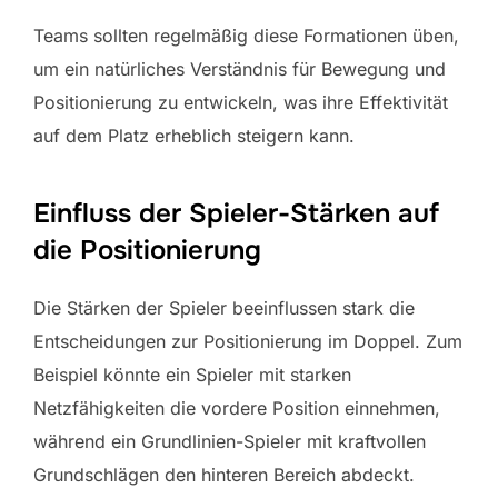
Teams sollten regelmäßig diese Formationen üben,
um ein natürliches Verständnis für Bewegung und
Positionierung zu entwickeln, was ihre Effektivität
auf dem Platz erheblich steigern kann.
Einfluss der Spieler-Stärken auf
die Positionierung
Die Stärken der Spieler beeinflussen stark die
Entscheidungen zur Positionierung im Doppel. Zum
Beispiel könnte ein Spieler mit starken
Netzfähigkeiten die vordere Position einnehmen,
während ein Grundlinien-Spieler mit kraftvollen
Grundschlägen den hinteren Bereich abdeckt.