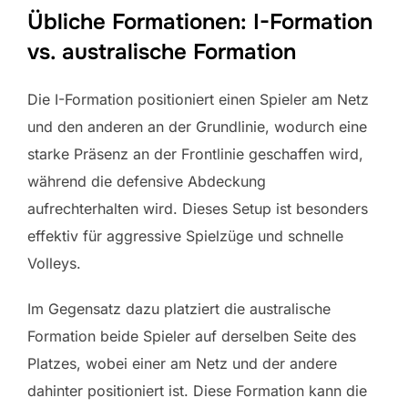
Übliche Formationen: I-Formation
vs. australische Formation
Die I-Formation positioniert einen Spieler am Netz
und den anderen an der Grundlinie, wodurch eine
starke Präsenz an der Frontlinie geschaffen wird,
während die defensive Abdeckung
aufrechterhalten wird. Dieses Setup ist besonders
effektiv für aggressive Spielzüge und schnelle
Volleys.
Im Gegensatz dazu platziert die australische
Formation beide Spieler auf derselben Seite des
Platzes, wobei einer am Netz und der andere
dahinter positioniert ist. Diese Formation kann die