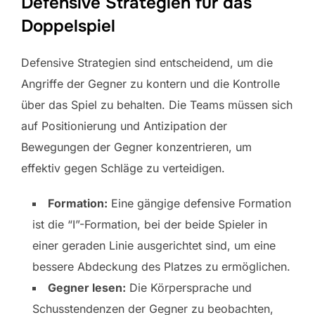
Defensive Strategien für das
Doppelspiel
Defensive Strategien sind entscheidend, um die
Angriffe der Gegner zu kontern und die Kontrolle
über das Spiel zu behalten. Die Teams müssen sich
auf Positionierung und Antizipation der
Bewegungen der Gegner konzentrieren, um
effektiv gegen Schläge zu verteidigen.
Formation:
Eine gängige defensive Formation
ist die “I”-Formation, bei der beide Spieler in
einer geraden Linie ausgerichtet sind, um eine
bessere Abdeckung des Platzes zu ermöglichen.
Gegner lesen:
Die Körpersprache und
Schusstendenzen der Gegner zu beobachten,