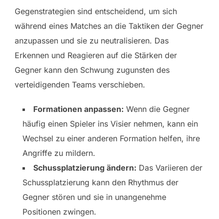
Gegenstrategien sind entscheidend, um sich
während eines Matches an die Taktiken der Gegner
anzupassen und sie zu neutralisieren. Das
Erkennen und Reagieren auf die Stärken der
Gegner kann den Schwung zugunsten des
verteidigenden Teams verschieben.
Formationen anpassen:
Wenn die Gegner
häufig einen Spieler ins Visier nehmen, kann ein
Wechsel zu einer anderen Formation helfen, ihre
Angriffe zu mildern.
Schussplatzierung ändern:
Das Variieren der
Schussplatzierung kann den Rhythmus der
Gegner stören und sie in unangenehme
Positionen zwingen.