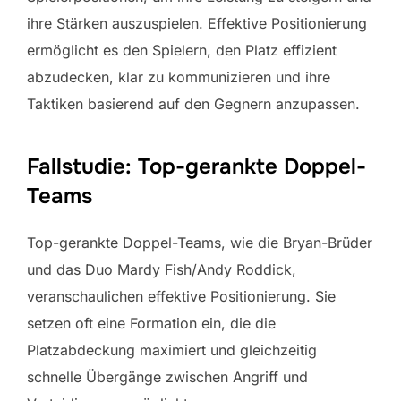
ihre Stärken auszuspielen. Effektive Positionierung
ermöglicht es den Spielern, den Platz effizient
abzudecken, klar zu kommunizieren und ihre
Taktiken basierend auf den Gegnern anzupassen.
Fallstudie: Top-gerankte Doppel-
Teams
Top-gerankte Doppel-Teams, wie die Bryan-Brüder
und das Duo Mardy Fish/Andy Roddick,
veranschaulichen effektive Positionierung. Sie
setzen oft eine Formation ein, die die
Platzabdeckung maximiert und gleichzeitig
schnelle Übergänge zwischen Angriff und